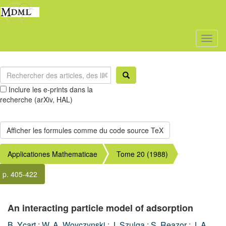
Toggl
naviga
Inclure les e-prints dans la
recherche (arXiv, HAL)
Applicationes Mathematicae
Tome 20 (1988)
p. 405-422
An interacting particle model of adsorption
B. Ycart
;
W. A. Woyczynski
;
J. Szulga
;
S. Reazor
;
J. A.