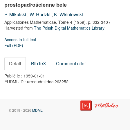
prostopadłościenne bele
P. Mikulski
;
W. Rudzki
;
K. Wiśniewski
Applicationes Mathematicae,
Tome 4
(1959),
p. 332-340
/
Harvested from
The Polish Digital Mathematics Library
Access to full text
Full (PDF)
Détail
BibTeX
Comment citer
Publié le : 1959-01-01
EUDML-ID : urn:eudml:doc:263252
© 2019 - 2026
MDML