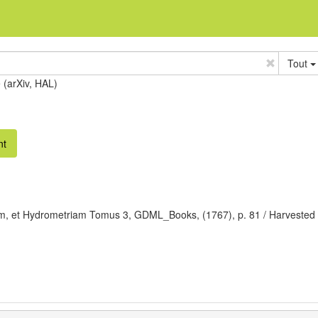
Tout
e (arXiv, HAL)
nt
m, et Hydrometriam Tomus 3,
GDML_Books,
(1767),
p. 81
/ Harvested