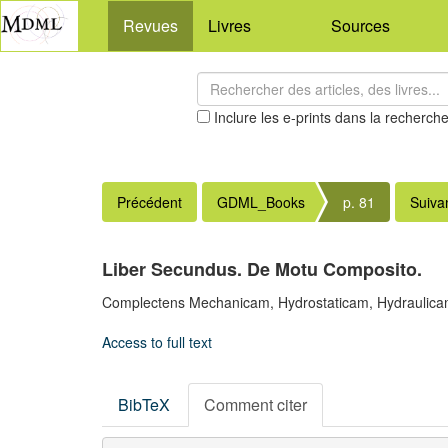
Revues
Livres
Sources
Inclure les e-prints dans la recherch
Précédent
GDML_Books
p. 81
Suiva
Liber Secundus. De Motu Composito.
Complectens Mechanicam, Hydrostaticam, Hydraulica
Access to full text
BibTeX
Comment citer