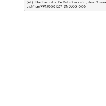
(éd.). Liber Secundus. De Motu Composito., dans
Comple
ga.fr/item/PPN590621297+DMDLOG_0005/