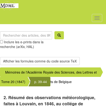
Toggl
naviga
Inclure les e-prints dans la
recherche (arXiv, HAL)
Mémoires de l'Académie Royale des Sciences, des Lettres et
Tome 20 (1847)
des Beaux-Arts de Belgique
p. 39-44
2. Résumé des observations météorologique,
faites à Louvain, en 1846, au collége de