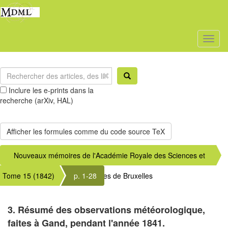
Toggl
naviga
Inclure les e-prints dans la
recherche (arXiv, HAL)
Nouveaux mémoires de l'Académie Royale des Sciences et
Tome 15 (1842)
Belles-Lettres de Bruxelles
p. 1-28
3. Résumé des observations météorologique,
faites à Gand, pendant l'année 1841.