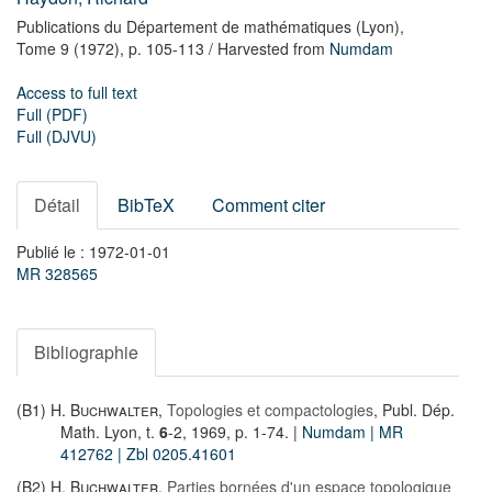
Publications du Département de mathématiques (Lyon),
Tome 9
(1972),
p. 105-113
/ Harvested from
Numdam
Access to full text
Full (PDF)
Full (DJVU)
Détail
BibTeX
Comment citer
Publié le : 1972-01-01
MR 328565
Bibliographie
(B1)
H. Buchwalter
,
Topologies et compactologies
, Publ. Dép.
Math. Lyon, t.
6
-2, 1969, p. 1-74.
|
Numdam
| MR
412762
| Zbl 0205.41601
(B2)
H. Buchwalter
,
Parties bornées d'un espace topologique