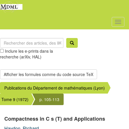
Toggl
naviga
Inclure les e-prints dans la
recherche (arXiv, HAL)
Publications du Département de mathématiques (Lyon)
Tome 9 (1972)
p. 105-113
Compactness in
C
s
(
T
)
and Applications
Haydon, Richard