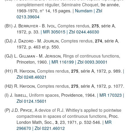
complètement régulier, Séminaire Choquet
, 9e année,
1969-1970, n° 14, 15 pages.
|
Numdam
| Zbl
0213.39604
(B1)
J. Berruyer
-
B. Ivol
,
Comptes rendus
,
275
, série A,
1972, p. 33.
| MR 305015
| Zbl 0244.46030
(DJ)
J. Dazord
-
M. Jourlin
,
Comptes rendus
,
274
, série A,
1972, p. 463 et p. 550.
(GJ)
L. Gillman
-
M. Jerison
,
Rings of continuous functions
,
Princeton, 1960.
| MR 116199
| Zbl 0093.30001
(H1)
R. Haydon
,
Comptes rendus
,
275
, série A, 1972, p. 989.
|
Zbl 0248.46021
(H2)
R. Haydon
,
Comptes rendus
,
275
, série A, 1972, p. 1077.
(I)
J. Isbell
,
Uniform spaces
, Providence, 1964.
| MR 170323
|
Zbl 0124.15601
(P)
J.D. Pryce
,
A device of R.J. Whitley's applied to pointwise
compactness in spaces of continuous functions
, Proc.
London Math, Soc.,
3
, 23, 1971, p. 532-546.
| MR
296670
| Zbl 0221.46012