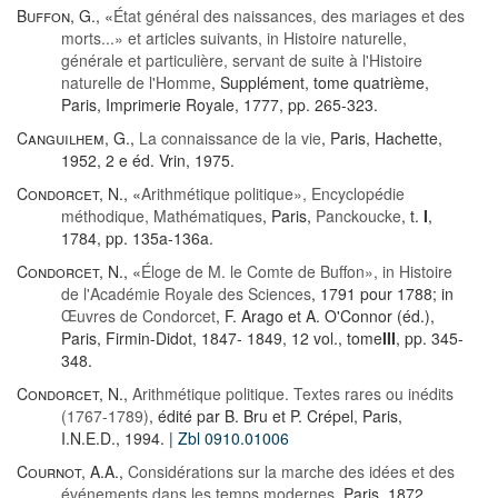
Buffon, G.
, «
État général des naissances, des mariages et des
morts...» et articles suivants, in Histoire naturelle,
générale et particulière, servant de suite à l'Histoire
naturelle de l'Homme
, Supplément, tome quatrième,
Paris, Imprimerie Royale, 1777, pp. 265-323.
Canguilhem, G.
,
La connaissance de la vie
, Paris, Hachette,
1952, 2 e éd. Vrin, 1975.
Condorcet, N.
, «
Arithmétique politique», Encyclopédie
méthodique, Mathématiques
, Paris,
Panckoucke
, t.
I
,
1784, pp. 135a-136a.
Condorcet, N.
, «
Éloge de M. le Comte de Buffon», in Histoire
de l'Académie Royale des Sciences
, 1791 pour 1788; in
Œuvres de Condorcet
, F. Arago et A. O'Connor (éd.),
Paris, Firmin-Didot, 1847- 1849, 12 vol., tome
III
, pp. 345-
348.
Condorcet, N.
,
Arithmétique politique. Textes rares ou inédits
(1767-1789)
, édité par B. Bru et P. Crépel, Paris,
I.N.E.D., 1994.
| Zbl 0910.01006
Cournot, A.A.
,
Considérations sur la marche des idées et des
événements dans les temps modernes
, Paris, 1872,