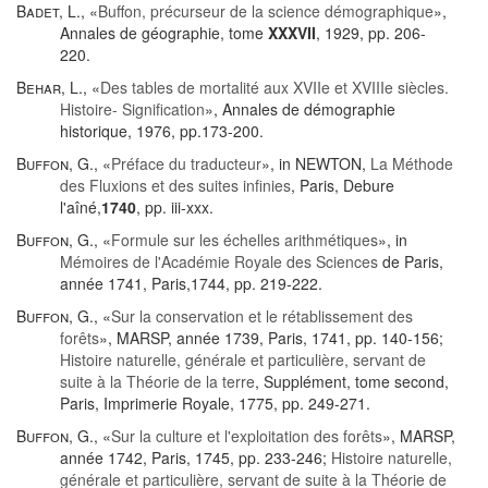
Badet, L.
, «
Buffon, précurseur de la science démographique
»,
Annales de géographie, tome
XXXVII
, 1929, pp. 206-
220.
Behar, L.
, «
Des tables de mortalité aux XVIIe et XVIIIe siècles.
Histoire- Signification
», Annales de démographie
historique, 1976, pp.173-200.
Buffon, G.
, «
Préface du traducteur
», in NEWTON,
La Méthode
des Fluxions et des suites infinies
, Paris, Debure
l'aîné,
1740
, pp. iii-xxx.
Buffon, G.
, «
Formule sur les échelles arithmétiques
», in
Mémoires de l'Académie Royale des Sciences
de Paris,
année 1741, Paris,1744, pp. 219-222.
Buffon, G.
, «
Sur la conservation et le rétablissement des
forêts
», MARSP, année 1739, Paris, 1741, pp. 140-156;
Histoire naturelle, générale et particulière, servant de
suite à la Théorie de la terre
, Supplément, tome second,
Paris, Imprimerie Royale, 1775, pp. 249-271.
Buffon, G.
, «
Sur la culture et l'exploitation des forêts
», MARSP,
année 1742, Paris, 1745, pp. 233-246;
Histoire naturelle,
générale et particulière, servant de suite à la Théorie de