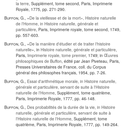
la terre
, Supplément, tome second, Paris, Imprimerie
Royale, 1775, pp. 271-290.
Buffon, G.
, «
De la vieillesse et de la mort», Histoire naturelle
de l'Homme, in Histoire naturelle, générale et
particulière
, Paris, Imprimerie royale, tome second, 1749,
pp. 557-603.
Buffon, G.
, «
De la manière d'étudier et de traiter l'histoire
naturelle
», in
Histoire naturelle, générale et particulière
,
Paris,
Imprimerie royale, tome premier
, 1749; in
Œuvres
philosophiques de Buffon
, édité par Jean Piveteau, Paris,
Presses Universitaires de France, coll. du Corpus
général des philosophes français, 1954, pp. 7-26.
Buffon, G.
,
Essai d'arithmétique morale, in Histoire naturelle,
générale et particulière, servant de suite à l'Histoire
naturelle de l'Homme
, Supplément, tome quatrième,
Paris, Imprimerie Royale, 1777, pp. 46-148.
Buffon, G.
,
Des probabilités de la durée de la vie, in Histoire
naturelle, générale et particulière, servant de suite à
l'Histoire naturelle de l'Homme
, Supplément, tome
quatrième, Paris, Imprimerie Royale, 1777, pp. 149-264.