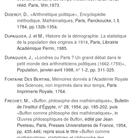
rééd. Paris, Vrin,1973.
Diderot, D.
, «
Arithmétique politique», Encyclopédie
méthodique, Mathématiques
, Paris, Panckoucke, t.
I
,
1784, pp.132b-135a.
Dupaquier, J.
et M.,
Histoire de la démographie. La statistique
de la population des origines à 1914
, Paris, Librairie
Académique Perrin, 1985.
Dupaquier, J.
, «
Londres ou Paris ? Un grand débat dans le
petit monde des arithméticiens politiques (1662-1759)
»,
Population, janvier-avril 1998, n° 1-2, pp. 311-325.
Fontaine Des Bertins
,
Mémoires donnés à l'Académie Royale
des Sciences, non imprimés dans leur temps
, Paris
Imprimerie Royale, 1764.
Frechet, M.
, «
Buffon, philosophe des mathématiques
», Bulletin
de l'institut d'Égypte, n° 28, 1954, pp. 185-202, puis
«
Buffon comme philosophe des mathématiques
», in
Œuvres philosophiques de Buffon
, édité par Jean
Piveteau, Paris, Presses Universitaires de France, 1954,
pp. 435-446; repris sous le titre «
Buffon comme
mathématicien, statisticien et philosophe des