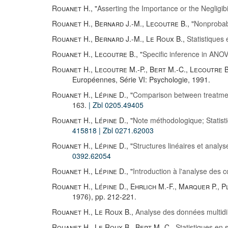
Rouanet H.
, "
Asserting the Importance or the Negligibi
Rouanet H.
,
Bernard J.-M.
,
Lecoutre B.
, "
Nonprobabil
Rouanet H.
,
Bernard J.-M.
,
Le Roux B.
,
Statistiques
Rouanet H.
,
Lecoutre B.
, "
Specific inference in ANOV
Rouanet H.
,
Lecoutre M.-P.
,
Bert M.-C.
,
Lecoutre B
Européennes, Série VI: Psychologie, 1991.
Rouanet H.
,
Lépine D.
, "
Comparison between treatmen
163.
| Zbl 0205.49405
Rouanet H.
,
Lépine D.
, "
Note méthodologique; Statist
415818
| Zbl 0271.62003
Rouanet H.
,
Lépine D.
, "
Structures linéaires et anal
0392.62054
Rouanet H.
,
Lépine D.
, "
Introduction à l'analyse des
Rouanet H.
,
Lépine D.
,
Ehrlich M.-F.
,
Marquer P.
,
P
1976), pp. 212-221.
Rouanet H.
,
Le Roux B.
,
Analyse des données multid
Rouanet H.
,
Le Roux B.
,
Bert M.-C.
,
Statistiques en