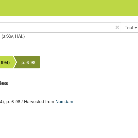
Tout
e (arXiv, HAL)
1994)
p. 6-98
ées
4),
p. 6-98
/ Harvested from
Numdam