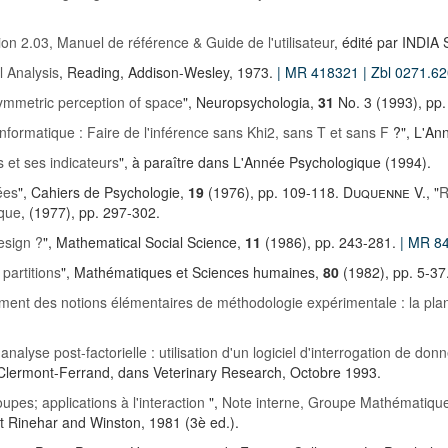
on 2.03, Manuel de référence & Guide de l'utilisateur
, édité par INDIA
l Analysis
, Reading, Addison-Wesley, 1973.
| MR 418321
| Zbl 0271.6
ymmetric perception of space
", Neuropsychologia,
31
No. 3 (1993), pp.
 informatique : Faire de l'inférence sans Khi2, sans T et sans F
?", L'An
s et ses indicateurs
", à paraître dans L'Année Psychologique (1994).
ées
", Cahiers de Psychologie,
19
(1976), pp. 109-118.
Duquenne V.
, "
R
ique
, (1977), pp. 297-302.
esign ?
", Mathematical Social Science,
11
(1986), pp. 243-281.
| MR 8
 partitions
", Mathématiques et Sciences humaines,
80
(1982), pp. 5-37
nt des notions élémentaires de méthodologie expérimentale : la plan
nalyse post-factorielle : utilisation d'un logiciel d'interrogation de don
 Clermont-Ferrand, dans Veterinary Research, Octobre 1993.
pes; applications à l'interaction
",
Note interne, Groupe Mathématique
t Rinehar and Winston, 1981 (3è ed.).