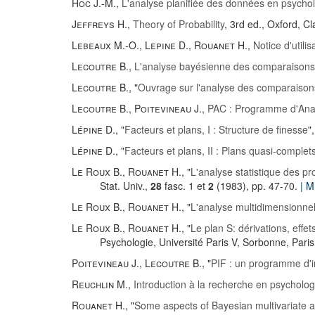
Hoc J.-M.
,
L'analyse planifiée des données en psycho
Jeffreys H.
,
Theory of Probability
, 3rd ed., Oxford, 
Lebeaux M.-O.
,
Lepine D.
,
Rouanet H.
,
Notice d'util
Lecoutre B.
,
L'analyse bayésienne des comparaisons
Lecoutre B.
, "
Ouvrage sur l'analyse des comparaisons
Lecoutre B.
,
Poitevineau J.
,
PAC : Programme d'Ana
Lépine D.
, "
Facteurs et plans, I : Structure de finesse
"
Lépine D.
, "
Facteurs et plans, II : Plans quasi-complet
Le Roux B.
,
Rouanet H.
, "
L'analyse statistique des p
Stat. Univ.,
28
fasc. 1 et
2
(1983), pp. 47-70.
| 
Le Roux B.
,
Rouanet H.
, "
L'analyse multidimensionne
Le Roux B.
,
Rouanet H.
, "
Le plan S
: dérivations, eff
Psychologie, Université Paris V, Sorbonne, Paris
Poitevineau J.
,
Lecoutre B.
, "
PIF : un programme d'i
Reuchlin M.
,
Introduction à la recherche en psycholog
Rouanet H.
, "
Some aspects of Bayesian multivariate a