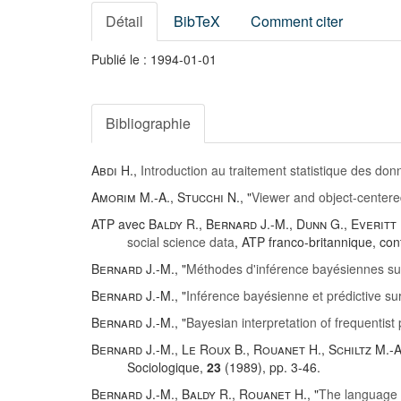
Détail
BibTeX
Comment citer
Publié le : 1994-01-01
Bibliographie
Abdi H.
,
Introduction au traitement statistique des do
Amorim M.-A.
,
Stucchi N.
, "
Viewer and object-centere
ATP avec
Baldy R.
,
Bernard J.-M.
,
Dunn G.
,
Everitt 
social science data
, ATP franco-britannique, c
Bernard J.-M.
, "
Méthodes d'inférence bayésiennes su
Bernard J.-M.
, "
Inférence bayésienne et prédictive su
Bernard J.-M.
, "
Bayesian interpretation of frequentist
Bernard J.-M.
,
Le Roux B.
,
Rouanet H.
,
Schiltz M.-A
Sociologique,
23
(1989), pp. 3-46.
Bernard J.-M.
,
Baldy R.
,
Rouanet H.
, "
The language f