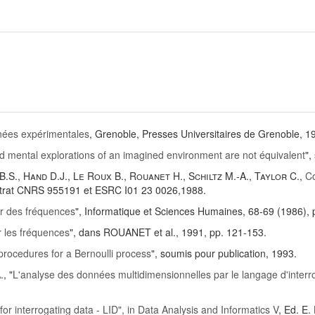
nnées expérimentales
, Grenoble, Presses Universitaires de Grenoble, 1
d mental explorations of an imagined environment are not équivalent
",
B.S.
,
Hand D.J.
,
Le Roux B.
,
Rouanet H.
,
Schiltz M.-A.
,
Taylor C.
,
Co
ontrat CNRS 955191 et ESRC I01 23 0026,1988.
r des fréquences
", Informatique et Sciences Humaines, 68-69 (1986), 
r les fréquences
", dans ROUANET et al., 1991, pp. 121-153.
 procedures for a Bernoulli process
", soumis pour publication, 1993.
.
, "
L'analyse des données multidimensionnelles par le langage d'inter
or interrogating data - LID", in Data Analysis and Informatics V
, Ed. E.