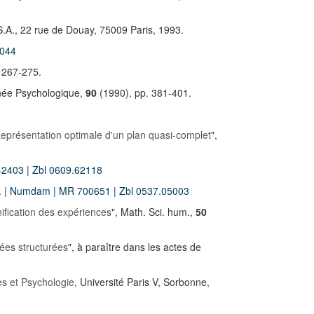
 S.A., 22 rue de Douay, 75009 Paris, 1993.
2044
 267-275.
née Psychologique,
90
(1990), pp. 381-401.
eprésentation optimale d'un plan quasi-complet
",
42403
| Zbl 0609.62118
. |
Numdam
| MR 700651
| Zbl 0537.05003
ification des expériences
", Math. Sci. hum.,
50
nées structurées
", à paraître dans les actes de
s et Psychologie
, Université Paris V, Sorbonne,