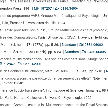
logie
, Paris, Presses Universitaires de France, Collection "Le Psycholo
Clarendon Press, 1961
| MR 187257
| Zbl 0116.34904
isation du programme VAR3, Groupe Mathématiques et Psychologie
, Un
, Lille, Presses Universitaires de Lille, 1984.
", Texte provisoire non publié, Groupe Mathématiques et Psychologie
lyse des Comparaisons
, Paris, Diffusé par : CISIA, 1, avenue Herbill
, Math. Sci. hum.,
57
(1977a), pp. 5-26. |
Numdam
| Zbl 0364.06002
s
", Math. Sci. hum.,
58
(1977b), pp. 5-24. |
Numdam
| Zbl 0436.06005
rotocoles multidimensionnels : Analyse des comparaisons (Nuage pondé
MR 712842
| Zbl 0571.62001
lle des données structurées
", Math. Sci. hum.,
85
(1984a), pp. 5-18. |
ets et comparaisons; le paradoxe du renversement des effets
", Note int
, Février 1984b.
nférence fiducio-bayésienne
", Informatique et Sciences Humaines, 68-
ie
, Paris, Nathan, Collection : Université - Psychologie, 1992.
nalysis
", Communication à la "
Multivariate section of the Royal Statistic