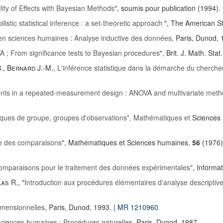
lity of Effects with Bayesian Methods
", soumis pour publication (1994).
istic statistical inference : a set-theoretic approach
", The American Sta
 en sciences humaines : Analyse inductive des données
, Paris, Dunod, 
A ; From significance tests to Bayesian procedures
", Brit. J. Math. Stat
.
,
Bernard J.-M.
,
L'inférence statistique dans la démarche du cherche
ts in a repeated-measurement design : ANOVA and multivariate met
iques de groupe, groupes d'observations", Mathématiques et
Sciences
yse des comparaisons
", Mathématiques et Sciences humaines,
56
(1976),
 comparaisons pour le traitement des données expérimentales
", Informa
las R.
, "
Introduction aux procédures élémentaires d'analyse descripti
imensionnelles
, Paris, Dunod, 1993.
| MR 1210960
 sciences humaines : Procédures naturelles
, Paris, Dunod, 1987.