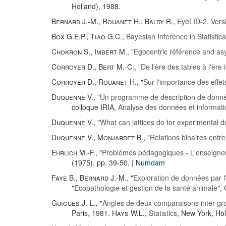
Holland), 1988.
Bernard J.-M.
,
Rouanet H.
,
Baldy R.
,
EyeLID-2, Versi
Box G.E.P.
,
Tiao G.C.
,
Bayesian Inference in Statistica
Chokron S.
,
Imbert M.
, "
Egocentric référence and as
Corroyer D.
,
Bert M.-C.
, "
De l'ère des tables à l'ère
Corroyer D.
,
Rouanet H.
, "
Sur l'importance des effet
Duquenne V.
, "
Un programme de description de donn
colloque IRIA,
Analyse des données et informat
Duquenne V.
, "
What can lattices do for experimental d
Duquenne V.
,
Monjardet B.
, "
Relations binaires entre
Ehrlich M.-F.
, "
Problèmes pédagogiques - L'enseigneme
(1975), pp. 39-50. |
Numdam
Faye B.
,
Bernard J.-M.
, "
Exploration de données par l'a
"
Ecopathologie et gestion de la santé animale
",
Guigues J.-L.
, "
Angles de deux comparaisons inter-grou
Paris, 1981.
Hays W.L.
,
Statistics
, New York, Hol