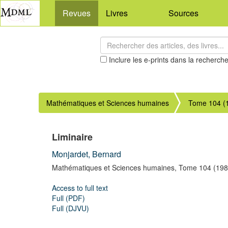
Revues
Livres
Sources
Inclure les e-prints dans la recherch
Mathématiques et Sciences humaines
Tome 104 (
Liminaire
Monjardet, Bernard
Mathématiques et Sciences humaines,
Tome 104
(198
Access to full text
Full (PDF)
Full (DJVU)