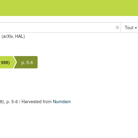
Tout
e (arXiv, HAL)
1988)
p. 5-6
8),
p. 5-6
/ Harvested from
Numdam