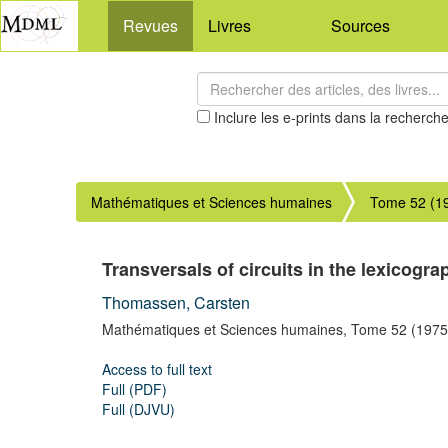
Revues
Livres
Sources
Inclure les e-prints dans la recherch
Mathématiques et Sciences humaines
Tome 52 (1
Transversals of circuits in the lexicogr
Thomassen, Carsten
Mathématiques et Sciences humaines,
Tome 52
(1975
Access to full text
Full (PDF)
Full (DJVU)