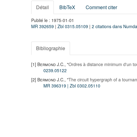
Détail
BibTeX
Comment citer
Publié le : 1975-01-01
MR 392659
|
Zbl 0315.05109
|
2 citations dans Numd
Bibliographie
[1]
Bermond J.C.
, "
Ordres à distance minimum d'un tou
0239.05122
[2]
Bermond J.C.
, "
The circuit hypergraph of a tourna
MR 396319
| Zbl 0302.05110