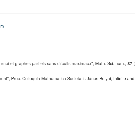
am
rnoi et graphes partiels sans circuits maximaux
", Math. Sci. hum.,
37
(
ment
", Proc. Colloquia Mathematica Societatis János Bolyai, Infinite and