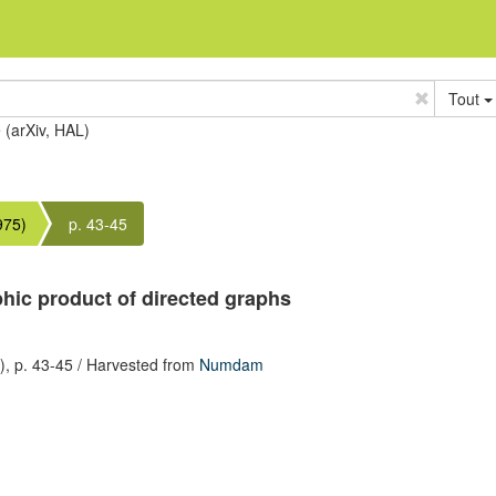
Tout
e (arXiv, HAL)
975)
p. 43-45
aphic product of directed graphs
),
p. 43-45
/ Harvested from
Numdam