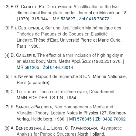
[2]
P. G. Ciarlet
,
Ph. Destuynder
:
A justification of the two
dimensional linear plate model
, Journal de Mécanique 18
(1979), 315-344.
| MR 533827
| Zbl 0415.73072
[3]
Ph. Destuynder
,
Sur une Justification Mathématique des
Théories de Plaques et de Coques en Elasticité
Linéaire
,Thèse d'Etat, Université Pierre et Marie Curie,
Paris, 1980.
[4]
D. Caillerie
,
The effect of a thin inclusion of high rigidity in
an elastic body
,Math. Meths.Appl.Sci.2 (1980,251-270.
|
MR 581205
| Zbl 0446.73014
[5]
Th. Nevers
,
Rapport de recherche STCN
, Marine Nationale,
Paris (à paraître).
[6]
C. Theodory
,
Thèse de troisième cycle
, Département
MMN-EDF-DER, I.S.T.N., 1984.
[7]
E. Sanchez-Palencia
,
Non Homogeneous Media and
Vibration Theory
, Lecture Notes in Physics 127, Springer-
Verlag, Heidelberg, 1980.
| MR 578345
| Zbl 0432.70002
[8]
A. Bensoussan
,
J.L. Lions
,
G. Papanicolaou
,
Asymptotic
Analysis for Periodic Structures
,North Holland,