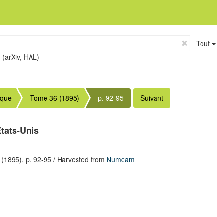
Tout
e (arXiv, HAL)
ique
Tome 36 (1895)
p. 92-95
Suivant
États-Unis
(1895),
p. 92-95
/ Harvested from
Numdam