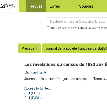
Revues
Livres
Sources
Inclure les e-prints dans la recherch
Précédent
Journal de la société française de statist
Les révélations du census de 1890 aux 
De Foville, A.
Journal de la société française de statistique,
Tome 36
Access to full text
Full (PDF)
Full (DJVU)