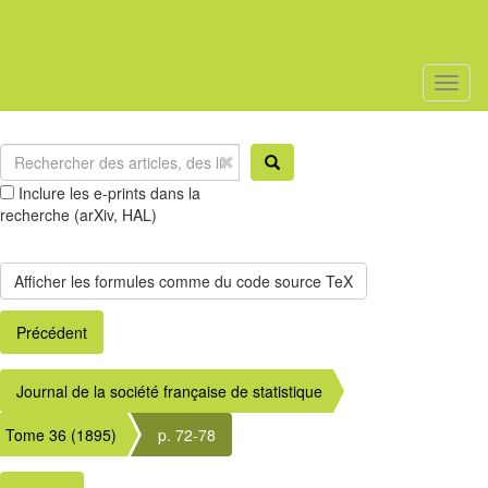
Toggl
naviga
Inclure les e-prints dans la
recherche (arXiv, HAL)
Précédent
Journal de la société française de statistique
Tome 36 (1895)
p. 72-78