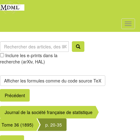
Toggl
naviga
Inclure les e-prints dans la
recherche (arXiv, HAL)
Précédent
Journal de la société française de statistique
Tome 36 (1895)
p. 20-35