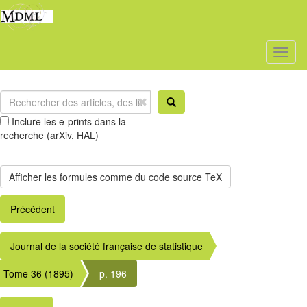
Toggl
naviga
Inclure les e-prints dans la
recherche (arXiv, HAL)
Précédent
Journal de la société française de statistique
Tome 36 (1895)
p. 196