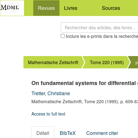
Revues
Livres
Sources
Inclure les e-prints dans la recherch
Mathematische Zeitschrift
Tome 220 (1995)
p
On fundamental systems for differential
Tretter, Christiane
Mathematische Zeitschrift,
Tome 220
(1995),
p. 609-6
Access to full text
Détail
BibTeX
Comment citer