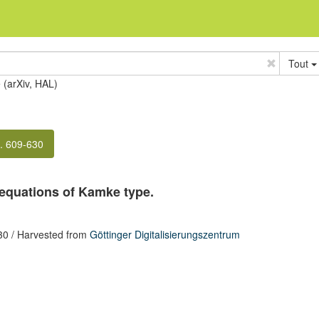
Tout
e (arXiv, HAL)
. 609-630
 equations of Kamke type.
30
/ Harvested from
Göttinger Digitalisierungszentrum