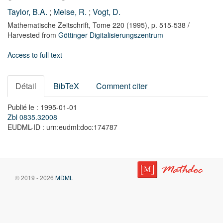
Taylor, B.A.
;
Meise, R.
;
Vogt, D.
Mathematische Zeitschrift,
Tome 220
(1995),
p. 515-538
/
Harvested from
Göttinger Digitalisierungszentrum
Access to full text
Détail
BibTeX
Comment citer
Publié le : 1995-01-01
Zbl 0835.32008
EUDML-ID : urn:eudml:doc:174787
© 2019 - 2026
MDML