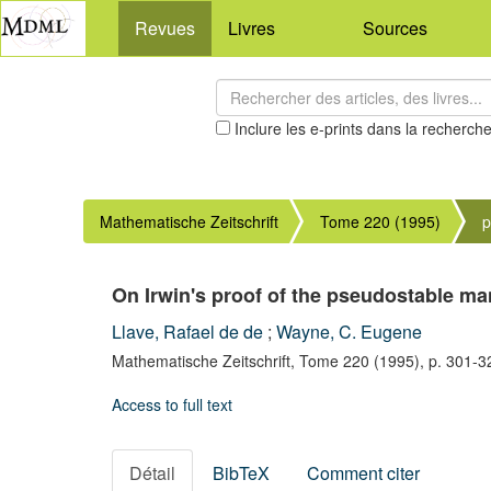
Revues
Livres
Sources
Inclure les e-prints dans la recherch
Mathematische Zeitschrift
Tome 220 (1995)
p
On Irwin's proof of the pseudostable ma
Llave, Rafael de de
;
Wayne, C. Eugene
Mathematische Zeitschrift,
Tome 220
(1995),
p. 301-3
Access to full text
Détail
BibTeX
Comment citer