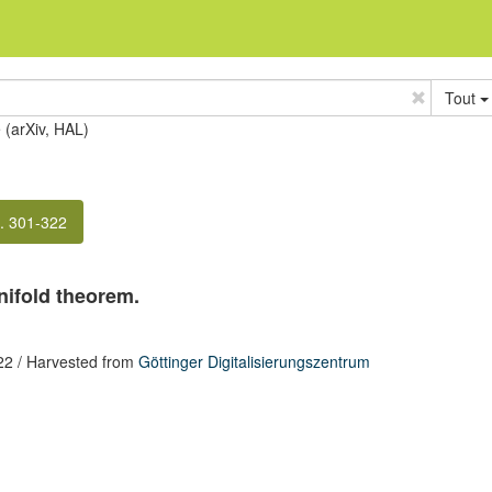
Tout
e (arXiv, HAL)
. 301-322
nifold theorem.
22
/ Harvested from
Göttinger Digitalisierungszentrum