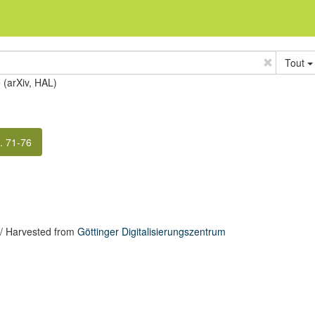
Tout
e (arXiv, HAL)
. 71-76
/ Harvested from
Göttinger Digitalisierungszentrum