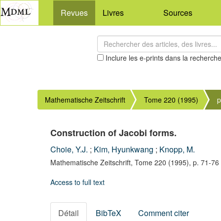
Revues
Livres
Sources
Inclure les e-prints dans la recherch
Mathematische Zeitschrift
Tome 220 (1995)
p
Construction of Jacobi forms.
Choie, Y.J.
;
Kim, Hyunkwang
;
Knopp, M.
Mathematische Zeitschrift,
Tome 220
(1995),
p. 71-76
Access to full text
Détail
BibTeX
Comment citer