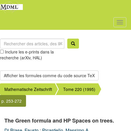
Toggl
naviga
Inclure les e-prints dans la
recherche (arXiv, HAL)
Mathematische Zeitschrift
Tome 220 (1995)
p. 253-272
The Green formula and HP Spaces on trees.
Di Biase, Fausto
;
Picardello, Massimo A.