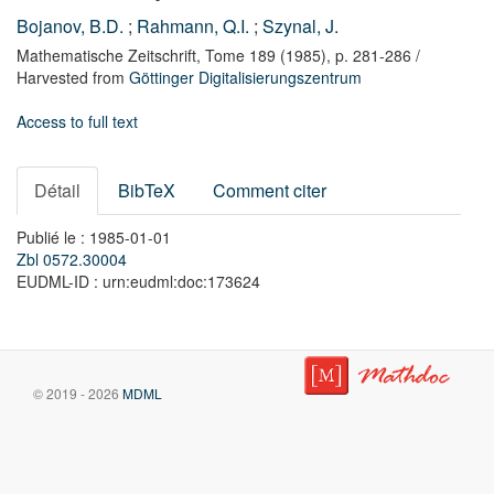
Bojanov, B.D.
;
Rahmann, Q.I.
;
Szynal, J.
Mathematische Zeitschrift,
Tome 189
(1985),
p. 281-286
/
Harvested from
Göttinger Digitalisierungszentrum
Access to full text
Détail
BibTeX
Comment citer
Publié le : 1985-01-01
Zbl 0572.30004
EUDML-ID : urn:eudml:doc:173624
© 2019 - 2026
MDML