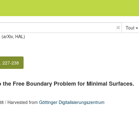
Tout
e (arXiv, HAL)
. 227-238
to the Free Boundary Problem for Minimal Surfaces.
38
/ Harvested from
Göttinger Digitalisierungszentrum