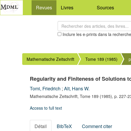
Revues
Livres
Sources
Inclure les e-prints dans la recherch
Mathematische Zeitschrift
Tome 189 (1985)
p
Regularity and Finiteness of Solutions 
Tomi, Friedrich
;
Alt, Hans W.
Mathematische Zeitschrift,
Tome 189
(1985),
p. 227-2
Access to full text
Détail
BibTeX
Comment citer