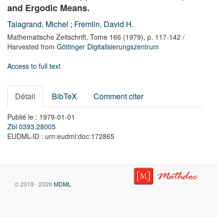
and Ergodic Means.
Talagrand, Michel
;
Fremlin, David H.
Mathematische Zeitschrift,
Tome 166
(1979),
p. 117-142
/
Harvested from
Göttinger Digitalisierungszentrum
Access to full text
Détail
BibTeX
Comment citer
Publié le : 1979-01-01
Zbl 0393.28005
EUDML-ID : urn:eudml:doc:172865
© 2019 - 2026
MDML