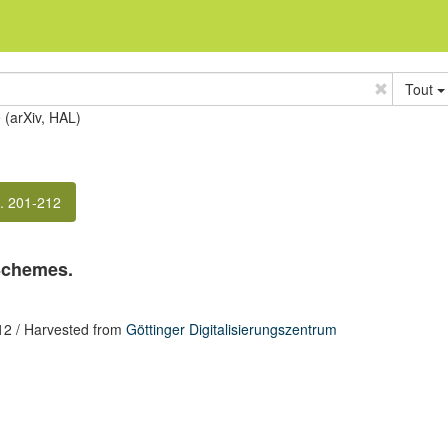
Tout
e (arXiv, HAL)
. 201-212
 Schemes.
12
/ Harvested from
Göttinger Digitalisierungszentrum