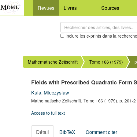
Revues
Livres
Sources
Inclure les e-prints dans la recherch
Mathematische Zeitschrift
Tome 166 (1979)
p
Fields with Prescribed Quadratic Form
Kula, Mieczyslaw
Mathematische Zeitschrift,
Tome 166
(1979),
p. 201-2
Access to full text
Détail
BibTeX
Comment citer