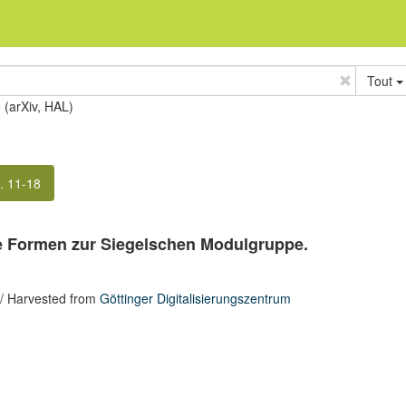
Tout
e (arXiv, HAL)
. 11-18
e Formen zur Siegelschen Modulgruppe.
/ Harvested from
Göttinger Digitalisierungszentrum