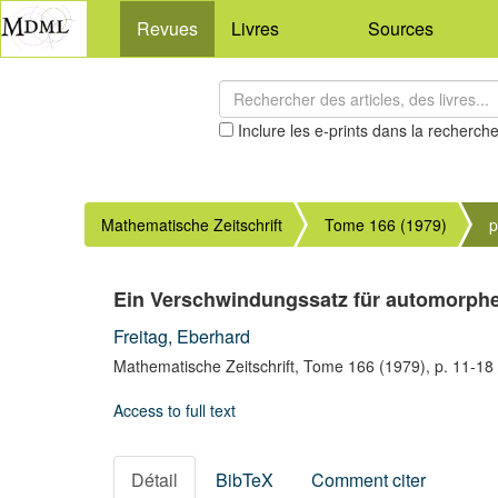
Revues
Livres
Sources
Inclure les e-prints dans la recherch
Mathematische Zeitschrift
Tome 166 (1979)
p
Ein Verschwindungssatz für automorph
Freitag, Eberhard
Mathematische Zeitschrift,
Tome 166
(1979),
p. 11-18
Access to full text
Détail
BibTeX
Comment citer