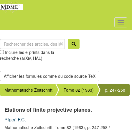
Toggl
naviga
Inclure les e-prints dans la
recherche (arXiv, HAL)
Mathematische Zeitschrift
Tome 82 (1963)
p. 247-258
Elations of finite projective planes.
Piper, F.C.
Mathematische Zeitschrift,
Tome 82
(1963),
p. 247-258
/