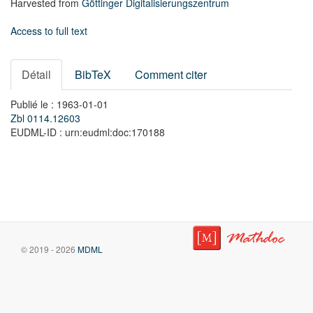
Harvested from
Göttinger Digitalisierungszentrum
Access to full text
Détail
BibTeX
Comment citer
Publié le : 1963-01-01
Zbl 0114.12603
EUDML-ID : urn:eudml:doc:170188
© 2019 - 2026
MDML