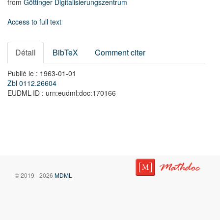
from
Göttinger Digitalisierungszentrum
Access to full text
Détail
BibTeX
Comment citer
Publié le : 1963-01-01
Zbl 0112.26604
EUDML-ID : urn:eudml:doc:170166
© 2019 - 2026
MDML