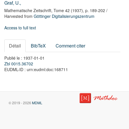
Graf, U.,
Mathematische Zeitschrift,
Tome 42
(1937),
p. 189-202
/
Harvested from
Göttinger Digitalisierungszentrum
Access to full text
Détail
BibTeX
Comment citer
Publié le : 1937-01-01
Zbl 0015.36702
EUDML-ID : urn:eudml:doc:168711
© 2019 - 2026
MDML