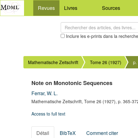
Revues
Livres
Sources
Inclure les e-prints dans la recherch
Mathematische Zeitschrift
Tome 26 (1927)
p.
Note on Monotonic Sequences
Ferrar, W. L.
Mathematische Zeitschrift,
Tome 26
(1927),
p. 365-37
Access to full text
Détail
BibTeX
Comment citer