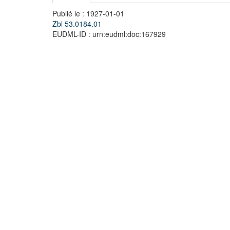
Publié le : 1927-01-01
Zbl 53.0184.01
EUDML-ID : urn:eudml:doc:167929