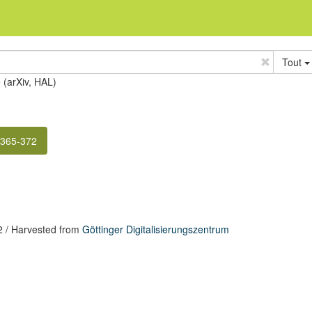
Tout
e (arXiv, HAL)
 365-372
2
/ Harvested from
Göttinger Digitalisierungszentrum