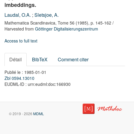
imbeddings.
Laudal, O.A.
;
Sletsjoe, A.
Mathematica Scandinavica,
Tome 56
(1985),
p. 145-162
/
Harvested from
Göttinger Digitalisierungszentrum
Access to full text
Détail
BibTeX
Comment citer
Publié le : 1985-01-01
Zbl 0594.13010
EUDML-ID : urn:eudml:doc:166930
© 2019 - 2026
MDML