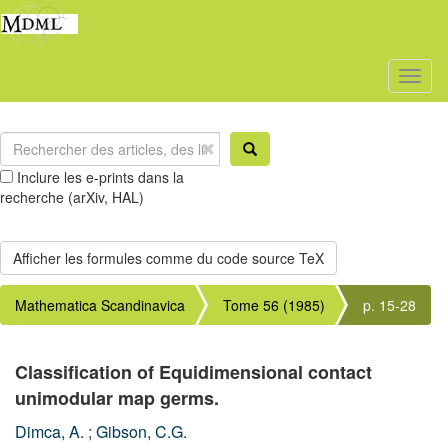
Toggl
naviga
Inclure les e-prints dans la
recherche (arXiv, HAL)
Mathematica Scandinavica
Tome 56 (1985)
p. 15-28
Classification of Equidimensional contact
unimodular map germs.
Dimca, A.
;
Gibson, C.G.