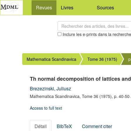
Revues
Livres
Sources
Inclure les e-prints dans la recherch
Mathematica Scandinavica
Tome 36 (1975)
p
Th normal decomposition of lattices and
Brezezinski, Juliusz
Mathematica Scandinavica,
Tome 36
(1975),
p. 40-50
Access to full text
Détail
BibTeX
Comment citer