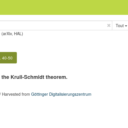
Tout
e (arXiv, HAL)
. 40-50
 the Krull-Schmidt theorem.
/ Harvested from
Göttinger Digitalisierungszentrum