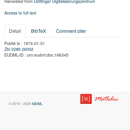
Harvested from
Göttinger Digitalisierungszentrum
Access to full text
Détail
BibTeX
Comment citer
Publié le : 1974-01-01
Zbl 0286.26002
EUDML-ID : urn:eudml:doc:166345
© 2019 - 2026
MDML