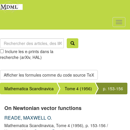
Toggl
naviga
Inclure les e-prints dans la
recherche (arXiv, HAL)
Mathematica Scandinavica
Tome 4 (1956)
p. 153-156
On Newtonian vector functions
READE, MAXWELL O.
Mathematica Scandinavica,
Tome 4
(1956),
p. 153-156
/