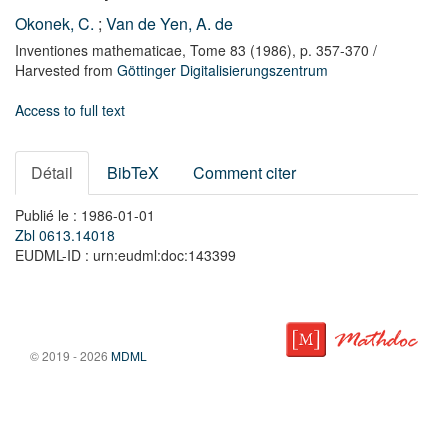
Okonek, C.
;
Van de Yen, A. de
Inventiones mathematicae,
Tome 83
(1986),
p. 357-370
/
Harvested from
Göttinger Digitalisierungszentrum
Access to full text
Détail
BibTeX
Comment citer
Publié le : 1986-01-01
Zbl 0613.14018
EUDML-ID : urn:eudml:doc:143399
© 2019 - 2026
MDML