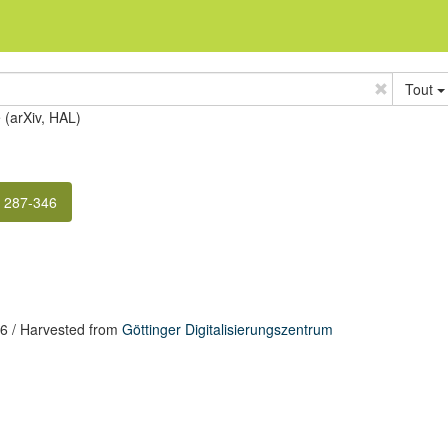
Tout
e (arXiv, HAL)
. 287-346
46
/ Harvested from
Göttinger Digitalisierungszentrum