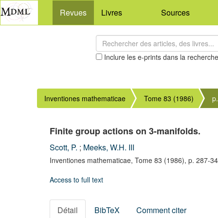
Revues
Livres
Sources
Inclure les e-prints dans la recherch
Inventiones mathematicae
Tome 83 (1986)
p
Finite group actions on 3-manifolds.
Scott, P.
;
Meeks, W.H. III
Inventiones mathematicae,
Tome 83
(1986),
p. 287-3
Access to full text
Détail
BibTeX
Comment citer