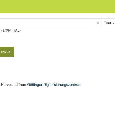
Tout
e (arXiv, HAL)
. 63-74
 Harvested from
Göttinger Digitalisierungszentrum