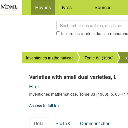
Revues
Livres
Sources
Inclure les e-prints dans la recherch
Inventiones mathematicae
Tome 83 (1986)
p
Varieties with small dual varieties, I.
Ein, L.
Inventiones mathematicae,
Tome 83
(1986),
p. 63-74
/
Access to full text
Détail
BibTeX
Comment citer