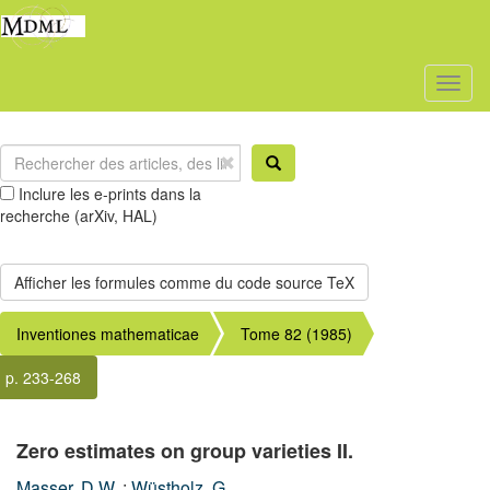
Toggl
naviga
Inclure les e-prints dans la
recherche (arXiv, HAL)
Inventiones mathematicae
Tome 82 (1985)
p. 233-268
Zero estimates on group varieties II.
Masser, D.W.
;
Wüstholz, G.