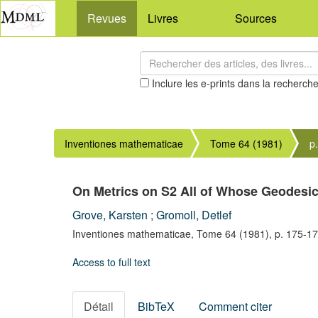
Revues
Livres
Sources
Inclure les e-prints dans la recherch
Inventiones mathematicae
Tome 64 (1981)
p
On Metrics on S2 All of Whose Geodesic
Grove, Karsten
;
Gromoll, Detlef
Inventiones mathematicae,
Tome 64
(1981),
p. 175-1
Access to full text
Détail
BibTeX
Comment citer