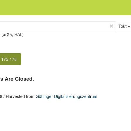
Tout
e (arXiv, HAL)
. 175-178
s Are Closed.
78
/ Harvested from
Göttinger Digitalisierungszentrum