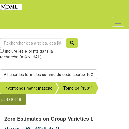
Toggl
naviga
Inclure les e-prints dans la
recherche (arXiv, HAL)
Inventiones mathematicae
Tome 64 (1981)
p. 489-516
Zero Estimates on Group Varieties I.
Masser, D.W.
;
Wüstholz, G.