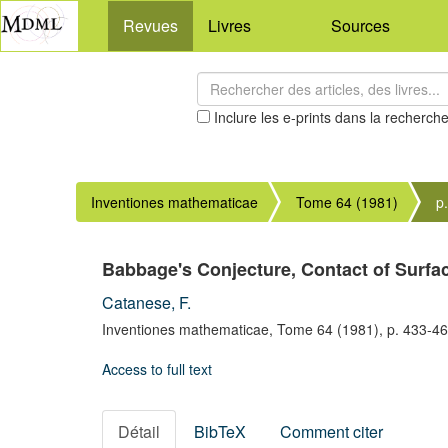
Revues
Livres
Sources
Inclure les e-prints dans la recherch
Inventiones mathematicae
Tome 64 (1981)
p
Babbage's Conjecture, Contact of Surfac
Catanese, F.
Inventiones mathematicae,
Tome 64
(1981),
p. 433-4
Access to full text
Détail
BibTeX
Comment citer