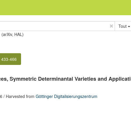
Tout
e (arXiv, HAL)
. 433-466
es, Symmetric Determinantal Varieties and Applicat
66
/ Harvested from
Göttinger Digitalisierungszentrum