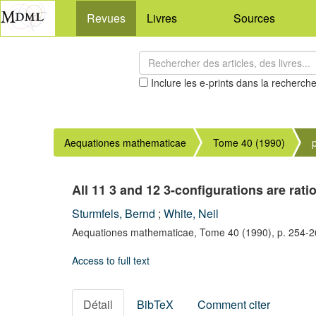
Revues
Livres
Sources
Inclure les e-prints dans la recherch
Aequationes mathematicae
Tome 40 (1990)
All 11 3 and 12 3-configurations are ratio
Sturmfels, Bernd
;
White, Neil
Aequationes mathematicae,
Tome 40
(1990),
p. 254-
Access to full text
Détail
BibTeX
Comment citer