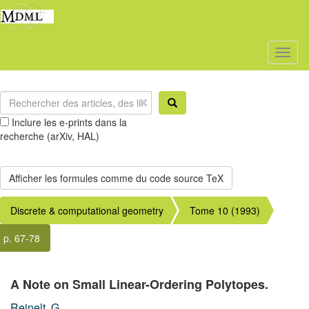
Toggl
naviga
Inclure les e-prints dans la
recherche (arXiv, HAL)
Discrete & computational geometry
Tome 10 (1993)
p. 67-78
A Note on Small Linear-Ordering Polytopes.
Reinelt, G.