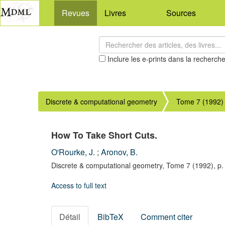
Revues
Livres
Sources
Inclure les e-prints dans la recherch
Discrete & computational geometry
Tome 7 (1992)
How To Take Short Cuts.
O'Rourke, J.
;
Aronov, B.
Discrete & computational geometry,
Tome 7
(1992),
p.
Access to full text
Détail
BibTeX
Comment citer