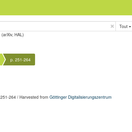
Tout
e (arXiv, HAL)
p. 251-264
 251-264
/ Harvested from
Göttinger Digitalisierungszentrum