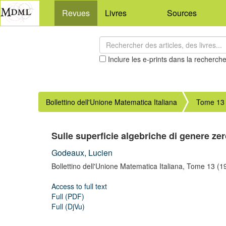
Revues
Livres
Sources
Inclure les e-prints dans la recherch
Bollettino dell'Unione Matematica Italiana
Tome 13 
Sulle superficie algebriche di genere zer
Godeaux, Lucien
Bollettino dell'Unione Matematica Italiana,
Tome 13
(1
Access to full text
Full (PDF)
Full (DjVu)