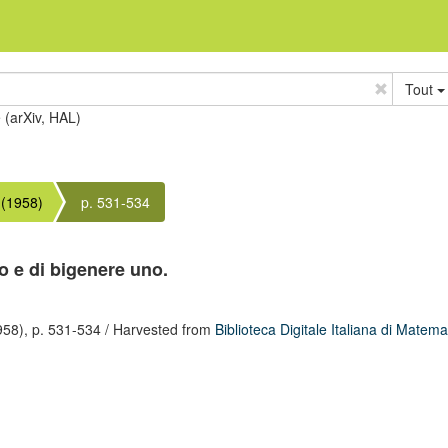
Tout
e (arXiv, HAL)
(1958)
p. 531-534
o e di bigenere uno.
958),
p. 531-534
/ Harvested from
Biblioteca Digitale Italiana di Matema