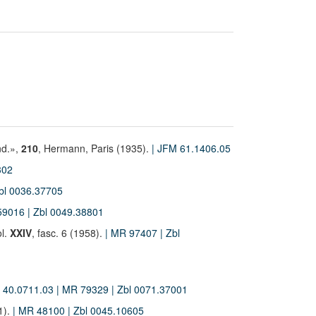
nd.»,
210
, Hermann, Paris (1935).
| JFM 61.1406.05
302
Zbl 0036.37705
59016
| Zbl 0049.38801
ol.
XXIV
, fasc. 6 (1958).
| MR 97407
| Zbl
M 40.0711.03
| MR 79329
| Zbl 0071.37001
1).
| MR 48100
| Zbl 0045.10605