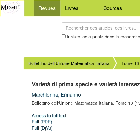
Revues
Livres
Sources
Inclure les e-prints dans la recherch
Bollettino dell'Unione Matematica Italiana
Tome 13 
Varietà di prima specie e varietà interse
Marchionna, Ermanno
Bollettino dell'Unione Matematica Italiana,
Tome 13
(1
Access to full text
Full (PDF)
Full (DjVu)