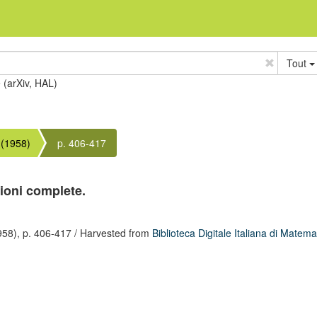
Tout
e (arXiv, HAL)
(1958)
p. 406-417
zioni complete.
958),
p. 406-417
/ Harvested from
Biblioteca Digitale Italiana di Matema