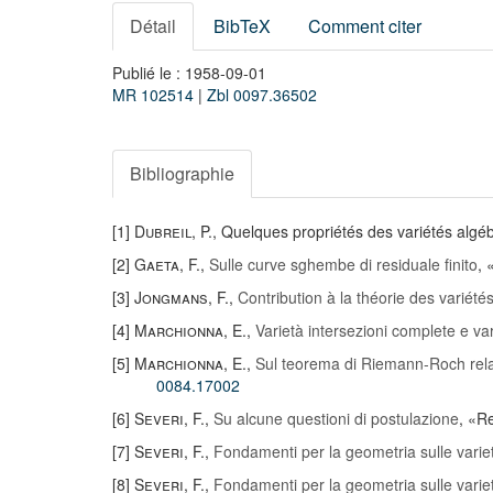
Détail
BibTeX
Comment citer
Publié le : 1958-09-01
MR 102514
|
Zbl 0097.36502
Bibliographie
[1]
Dubreil, P.
, Quelques propriétés des variétés algéb
[2]
Gaeta, F.
,
Sulle curve sghembe di residuale finito
, 
[3]
Jongmans, F.
,
Contribution à la théorie des variété
[4]
Marchionna, E.
,
Varietà intersezioni complete e va
[5]
Marchionna, E.
,
Sul teorema di Riemann-Roch relati
0084.17002
[6]
Severi, F.
,
Su alcune questioni di postulazione
, «R
[7]
Severi, F.
,
Fondamenti per la geometria sulle varie
[8]
Severi, F.
,
Fondamenti per la geometria sulle vari