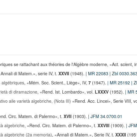
riques se rattachant aux théories de l'Algèbre moderne, «Act. scient, i
«Annali di Matem.», serie IV, t.
XXVII
(1948).
| MR 22083
| Zbl 0030.36
s algébriques
, «Mém. Soc. Scient., Liège», IV,
7
(1947).
| MR 25192
| 
rietà di diramazione
, «Rend. Ist. Lombardo», vol.
LXXXV
(1952).
| MR 
vo aile varietà algebriche, (Nota III)
«Rend. Acc. Lincei», Serie VIII, v
end. Circ. Matem. di Palermo», t.
XVII
(1903).
| JFM 34.0700.01
tà algebriche
, «Rend. Circ. Matem. di Palermo», t.
XXVIII
(1909).
| JF
età algebriche (2a memoria)
, «Annali di Matem.», Serie IV, t.
XXXII
(195