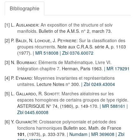
Bibliographie
[1]
L. Auslander
:
An exposition of the structure of solv
manifolds
. Bulletin of the A.M.S. n° 2, march 73.
[2]
P. Baldi
,
N. Lohoue
,
J. Peyriere
:
Sur la classification des
groupes récurrents
. Note aux C.R.A.S. série A, p. 1103
(1977).
| MR 518008
| Zbl 0376.60072
[3]
N. Bourbaki
:
Eléments de Mathématique. Livre VI.
Intégration chapitre 7
. Herman, Paris 1963.
| MR 179291
[4]
P. Eymard
:
Moyennes invariantes et représentations
unitaires
. Lecture Notes n° 300.
| Zbl 0249.43004
[5]
L. Gallardo
,
R. Schott
:
Marches aléatoires sur les
espaces homogènes de certains groupes de type rigide
.
ASTERISQUE N° 74, (1980), p. 149-170.
| MR 588161
|
Zbl 0445.60008
[6]
Y. Guivarc'H
:
Croissance polynomiale et période des
fonctions harmoniques
Bulletin soc. Math. de France
101
, (1973), p. 333-379. |
Numdam
| MR 369608
| Zbl