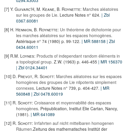
0294.43003
[7]
Y. Guivarc'H
,
M. Keane
,
B. Roynette
:
Marches aléatoires
sur les groupes de Lie
. Lecture Notes n° 624.
| Zbl
0367.60081
[8]
H. Hennion
,
B. Roynette
:
Un théorème de dichotomie pour
les marches aléatoires sur les espaces homogènes
.
Astérisque n° 74 (1980) p. 99-122.
| MR 588158
| Zbl
0434.60011
[9]
R.M. Loynes
:
Products of independant random éléments in
a topological group
. Z.W. (1963) p. 446-455
| MR 156370
| Zbl 0124.34401
[10]
D. Prevot
,
R. Schott
:
Marches aléatoires sur les espaces
homogènes des groupes de Lie nilpotents simplement
connexes
. Lecture Notes n° 739, p. 404-427.
| MR
560848
| Zbl 0478.60019
[11]
R. Schott
:
Croissance et moyennabilité des espaces
homogènes
. Prépublication, Institut Elie Cartan, Nancy,
(1981).
| MR 641089
[12]
R. Schott
:
Irrfahrten auf nicht mittelbaren homogenen
Räumen
.Zeitung des mathematisches Institüt der