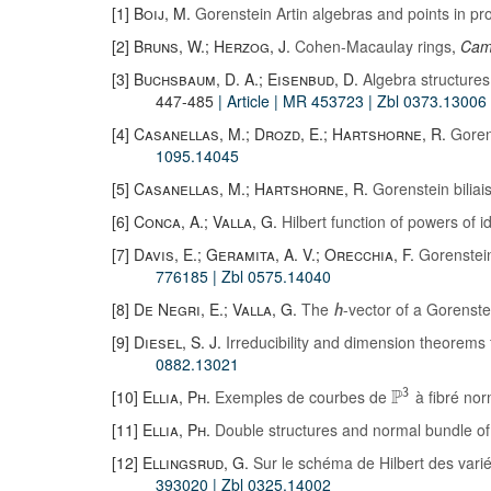
[1]
Boij, M.
Gorenstein Artin algebras and points in pr
[2]
Bruns, W.; Herzog, J.
Cohen-Macaulay rings
,
Cam
[3]
Buchsbaum, D. A.; Eisenbud, D.
Algebra structures 
447-485
| Article
| MR 453723
| Zbl 0373.13006
[4]
Casanellas, M.; Drozd, E.; Hartshorne, R.
Goren
1095.14045
[5]
Casanellas, M.; Hartshorne, R.
Gorenstein bilia
[6]
Conca, A.; Valla, G.
Hilbert function of powers of 
[7]
Davis, E.; Geramita, A. V.; Orecchia, F.
Gorenstei
776185
| Zbl 0575.14040
[8]
De Negri, E.; Valla, G.
The
-vector of a Gorenst
h
[9]
Diesel, S. J.
Irreducibility and dimension theorems 
0882.13021
P
[10]
Ellia, Ph.
Exemples de courbes de
à fibré nor
3
[11]
Ellia, Ph.
Double structures and normal bundle of
[12]
Ellingsrud, G.
Sur le schéma de Hilbert des var
393020
| Zbl 0325.14002