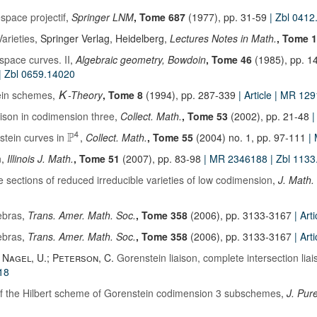
space projectif
,
Springer LNM
, Tome 687
(1977), pp. 31-59
| Zbl 041
arieties
, Springer Verlag, Heidelberg,
Lectures Notes in Math.
, Tome 
 space curves. II
,
Algebraic geometry, Bowdoin
, Tome 46
(1985), pp. 1
| Zbl 0659.14020
ein schemes
,
-Theory
, Tome 8
(1994), pp. 287-339
| Article
| MR 12
K
ison in codimension three
,
Collect. Math.
, Tome 53
(2002), pp. 21-48
P
stein curves in
,
Collect. Math.
, Tome 55
(2004) no. 1, pp. 97-111
|
4
n
,
Illinois J. Math.
, Tome 51
(2007), pp. 83-98
| MR 2346188
| Zbl 113
sections of reduced irreducible varieties of low codimension
,
J. Math.
ebras
,
Trans. Amer. Math. Soc.
, Tome 358
(2006), pp. 3133-3167
| Art
ebras
,
Trans. Amer. Math. Soc.
, Tome 358
(2006), pp. 3133-3167
| Art
; Nagel, U.; Peterson, C.
Gorenstein liaison, complete intersection li
18
 the Hilbert scheme of Gorenstein codimension 3 subschemes
,
J. Pur