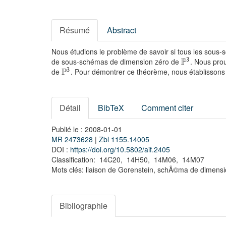
Résumé
Abstract
Nous étudions le problème de savoir si tous les so
P
de sous-schémas de dimension zéro de
. Nous pro
3
P
de
. Pour démontrer ce théorème, nous établissons
3
Détail
BibTeX
Comment citer
Publié le : 2008-01-01
MR 2473628
|
Zbl 1155.14005
DOI :
https://doi.org/10.5802/aif.2405
Classification: 14C20, 14H50, 14M06, 14M07
Mots clés: liaison de Gorenstein, schÃ©ma de dimens
Bibliographie