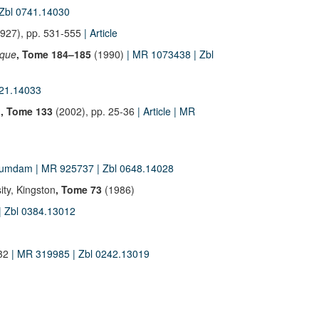
 Zbl 0741.14030
927), pp. 531-555
| Article
sque
, Tome 184–185
(1990)
| MR 1073438
| Zbl
921.14033
.
, Tome 133
(2002), pp. 25-36
| Article
| MR
umdam
| MR 925737
| Zbl 0648.14028
ity, Kingston
, Tome 73
(1986)
| Zbl 0384.13012
232
| MR 319985
| Zbl 0242.13019