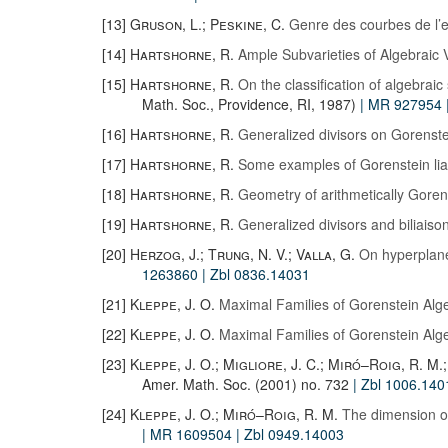
[13]
Gruson, L.; Peskine, C.
Genre des courbes de l’e
[14]
Hartshorne, R.
Ample Subvarieties of Algebraic V
[15]
Hartshorne, R.
On the classification of algebraic
Math. Soc., Providence, RI, 1987)
| MR 927954
[16]
Hartshorne, R.
Generalized divisors on Gorenst
[17]
Hartshorne, R.
Some examples of Gorenstein lia
[18]
Hartshorne, R.
Geometry of arithmetically Goren
[19]
Hartshorne, R.
Generalized divisors and biliaiso
[20]
Herzog, J.; Trung, N. V.; Valla, G.
On hyperplane 
1263860
| Zbl 0836.14031
[21]
Kleppe, J. O.
Maximal Families of Gorenstein Alg
[22]
Kleppe, J. O.
Maximal Families of Gorenstein Alg
[23]
Kleppe, J. O.; Migliore, J. C.; Miró–Roig, R. M.
Amer. Math. Soc. (2001) no. 732
| Zbl 1006.140
[24]
Kleppe, J. O.; Miró–Roig, R. M.
The dimension of
| MR 1609504
| Zbl 0949.14003