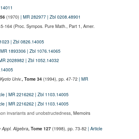
2.14011
156
(1970)
| MR 282977
| Zbl 0208.48901
45-164 (Proc. Sympos. Pure Math., Part 1, Amer.
91023
| Zbl 0826.14005
| MR 1893306
| Zbl 1076.14065
 MR 2028982
| Zbl 1052.14032
3.14005
 Kyoto Univ.
, Tome 34
(1994), pp. 47-72
| MR
icle
| MR 2216262
| Zbl 1103.14005
icle
| MR 2216262
| Zbl 1103.14005
aison invariants and unobstructedness
, Memoirs
e Appl. Algebra
, Tome 127
(1998), pp. 73-82
| Article