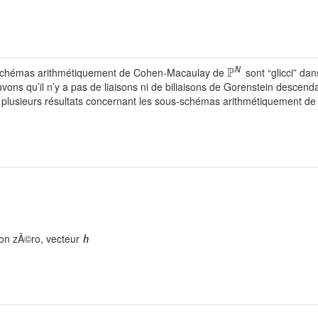
P
us-schémas arithmétiquement de Cohen-Macaulay de
sont “glicci” dan
N
uvons qu’il n’y a pas de liaisons ni de biliaisons de Gorenstein desce
 plusieurs résultats concernant les sous-schémas arithmétiquement d
ion zÃ©ro, vecteur
h