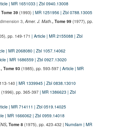
rticle
| MR 1651033
| Zbl 0940.13008
, Tome 39
(1993)
| MR 1251956
| Zbl 0788.13005
codimension 3
,
Amer. J. Math.
, Tome 99
(1977), pp.
05), pp. 149-171
| Article
| MR 2155088
| Zbl
icle
| MR 2068080
| Zbl 1057.14062
ticle
| MR 1686559
| Zbl 0927.13020
.
, Tome 93
(1985), pp. 593-597
| Article
| MR
 113-140
| MR 1339945
| Zbl 0838.13010
(1996), pp. 365-397
| MR 1386623
| Zbl
rticle
| MR 714111
| Zbl 0519.14025
cle
| MR 1666062
| Zbl 0959.14018
 ENS
, Tome 8
(1975), pp. 423-432 |
Numdam
| MR