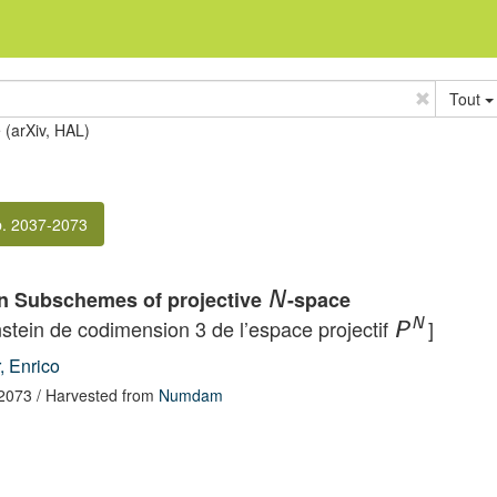
Tout
e (arXiv, HAL)
p. 2037-2073
in Subschemes of projective
-space
N
tein de codimension 3 de l’espace projectif
]
N
P
, Enrico
-2073
/ Harvested from
Numdam