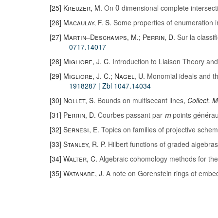
[25]
Kreuzer, M.
On
-dimensional complete intersect
0
[26]
Macaulay, F. S.
Some properties of enumeration i
[27]
Martin–Deschamps, M.; Perrin, D.
Sur la classi
0717.14017
[28]
Migliore, J. C.
Introduction to Liaison Theory an
[29]
Migliore, J. C.; Nagel, U.
Monomial ideals and the
1918287
| Zbl 1047.14034
[30]
Nollet, S.
Bounds on multisecant lines
,
Collect. M
[31]
Perrin, D.
Courbes passant par
points généra
m
[32]
Sernesi, E.
Topics on families of projective sche
[33]
Stanley, R. P.
Hilbert functions of graded algebras
[34]
Walter, C.
Algebraic cohomology methods for the
[35]
Watanabe, J.
A note on Gorenstein rings of embe