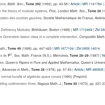
ions
,
Math. Ann.
, Tome 292
(1992), pp. 43-58
| Article
| MR 1141784
|
n the theory of modular systems
,
Proc. London Math. Soc.
, Tome 26
(1
fication des courbes gauches
, Société Mathématique de France,
Astéri
d Deficiency Modules
, Birkhäuser, Boston (1998)
| MR 1712469
| Zbl 0
 Gorenstein liaison class of a complete intersection
,
Compositio Math
ath.
, Tome 49
(1998), pp. 447-463
| MR 1677104
| Zbl 0959.14014
ux de
, Soc. Math. France (N.S.),
Mémoires
, Tome 28–29
(1987) |
N
3
P
mes
,
Queen’s Papers in Pure and Applied Mathematics
, Queen’s Univers
,
Advances in Math.
, Tome 28
(1978), pp. 57-83
| Article
| MR 485835
 normal bundle of algebraic space curves
(1990) (Preprint)
dding codimension three
,
Nagoya Math. J.
, Tome 50
(1973), pp. 227-