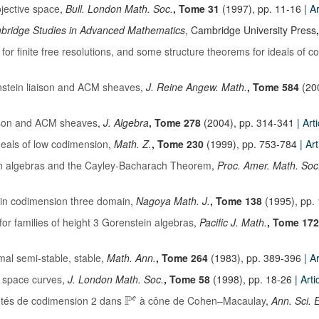
ojective space
,
Bull. London Math. Soc.
, Tome 31
(1997), pp. 11-16
| A
bridge Studies in Advanced Mathematics
, Cambridge University Press
for finite free resolutions, and some structure theorems for ideals of 
stein liaison and ACM sheaves
,
J. Reine Angew. Math.
, Tome 584
(20
ison and ACM sheaves
,
J. Algebra
, Tome 278
(2004), pp. 314-341
| Art
ideals of low codimension
,
Math. Z.
, Tome 230
(1999), pp. 753-784
| Ar
n algebras and the Cayley-Bacharach Theorem
,
Proc. Amer. Math. Soc
ein codimension three domain
,
Nagoya Math. J.
, Tome 138
(1995), pp.
for families of height 3 Gorenstein algebras
,
Pacific J. Math.
, Tome 172
mal semi-stable, stable
,
Math. Ann.
, Tome 264
(1983), pp. 389-396
| A
 space curves
,
J. London Math. Soc.
, Tome 58
(1998), pp. 18-26
| Arti
P
iétés de codimension 2 dans
à cône de Cohen–Macaulay
,
Ann. Sci.
e