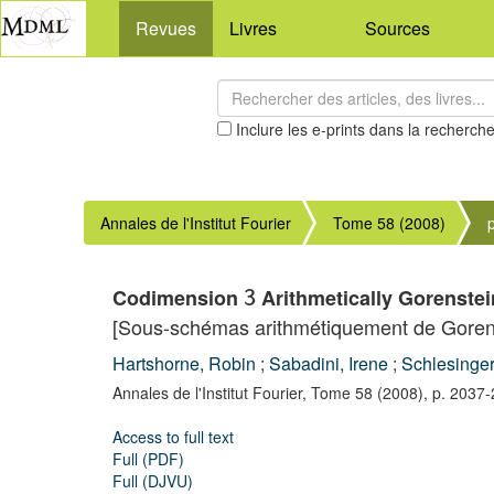
Revues
Livres
Sources
Inclure les e-prints dans la recherch
Annales de l'Institut Fourier
Tome 58 (2008)
Codimension
Arithmetically Gorenste
3
[Sous-schémas arithmétiquement de Gorens
Hartshorne, Robin
;
Sabadini, Irene
;
Schlesinger
Annales de l'Institut Fourier,
Tome 58
(2008),
p. 2037
Access to full text
Full (PDF)
Full (DJVU)