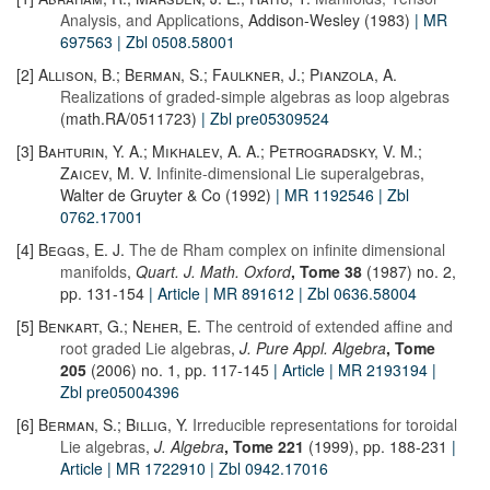
Analysis, and Applications
, Addison-Wesley (1983)
| MR
697563
| Zbl 0508.58001
[2]
Allison, B.; Berman, S.; Faulkner, J.; Pianzola, A.
Realizations of graded-simple algebras as loop algebras
(math.RA/0511723)
| Zbl pre05309524
[3]
Bahturin, Y. A.; Mikhalev, A. A.; Petrogradsky, V. M.;
Zaicev, M. V.
Infinite-dimensional Lie superalgebras
,
Walter de Gruyter & Co (1992)
| MR 1192546
| Zbl
0762.17001
[4]
Beggs, E. J.
The de Rham complex on infinite dimensional
manifolds
,
Quart. J. Math. Oxford
, Tome 38
(1987) no. 2,
pp. 131-154
| Article
| MR 891612
| Zbl 0636.58004
[5]
Benkart, G.; Neher, E.
The centroid of extended affine and
root graded Lie algebras
,
J. Pure Appl. Algebra
, Tome
205
(2006) no. 1, pp. 117-145
| Article
| MR 2193194
|
Zbl pre05004396
[6]
Berman, S.; Billig, Y.
Irreducible representations for toroidal
Lie algebras
,
J. Algebra
, Tome 221
(1999), pp. 188-231
|
Article
| MR 1722910
| Zbl 0942.17016