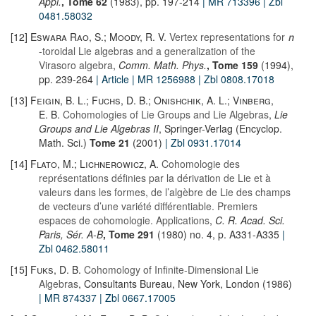
Appl.
, Tome 62
(1983), pp. 197-214
| MR 713396
| Zbl
0481.58032
[12]
Eswara Rao, S.; Moody, R. V.
Vertex representations for
n
-toroidal Lie algebras and a generalization of the
Virasoro algebra
,
Comm. Math. Phys.
, Tome 159
(1994),
pp. 239-264
| Article
| MR 1256988
| Zbl 0808.17018
[13]
Feigin, B. L.; Fuchs, D. B.; Onishchik, A. L.; Vinberg,
E. B.
Cohomologies of Lie Groups and Lie Algebras
,
Lie
Groups and Lie Algebras II
, Springer-Verlag (Encyclop.
Math. Sci.)
Tome 21
(2001)
| Zbl 0931.17014
[14]
Flato, M.; Lichnerowicz, A.
Cohomologie des
représentations définies par la dérivation de Lie et à
valeurs dans les formes, de l’algèbre de Lie des champs
de vecteurs d’une variété différentiable. Premiers
espaces de cohomologie. Applications
,
C. R. Acad. Sci.
Paris, Sér. A-B
, Tome 291
(1980) no. 4, p. A331-A335
|
Zbl 0462.58011
[15]
Fuks, D. B.
Cohomology of Infinite-Dimensional Lie
Algebras
, Consultants Bureau, New York, London (1986)
| MR 874337
| Zbl 0667.17005