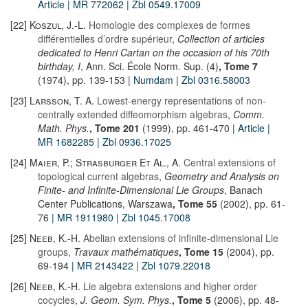
Article
| MR 772062
| Zbl 0549.17009
[22]
Koszul, J.-L.
Homologie des complexes de formes
différentielles d’ordre supérieur
,
Collection of articles
dedicated to Henri Cartan on the occasion of his 70th
birthday, I
, Ann. Sci. École Norm. Sup. (4)
, Tome 7
(1974), pp. 139-153 |
Numdam
| Zbl 0316.58003
[23]
Larsson, T. A.
Lowest-energy representations of non-
centrally extended diffeomorphism algebras
,
Comm.
Math. Phys.
, Tome 201
(1999), pp. 461-470
| Article
|
MR 1682285
| Zbl 0936.17025
[24]
Maier, P.; Strasburger Et Al., A.
Central extensions of
topological current algebras
,
Geometry and Analysis on
Finite- and Infinite-Dimensional Lie Groups
, Banach
Center Publications, Warszawa
, Tome 55
(2002), pp. 61-
76
| MR 1911980
| Zbl 1045.17008
[25]
Neeb, K.-H.
Abelian extensions of infinite-dimensional Lie
groups
,
Travaux mathématiques
, Tome 15
(2004), pp.
69-194
| MR 2143422
| Zbl 1079.22018
[26]
Neeb, K.-H.
Lie algebra extensions and higher order
cocycles
,
J. Geom. Sym. Phys.
, Tome 5
(2006), pp. 48-