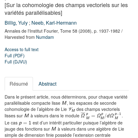
[Sur la cohomologie des champs vectoriels sur les
variétés parallélisables]
Billig, Yuly
;
Neeb, Karl-Hermann
Annales de l'Institut Fourier,
Tome 58
(2008),
p. 1937-1982
/
Harvested from
Numdam
Access to full text
Full (PDF)
Full (DJVU)
Résumé
Abstract
Dans le présent article, nous déterminons, pour chaque variété
parallélisable compacte lisse
, les espaces de seconde
M
cohomologie de l’algèbre de Lie
des champs vectoriels
V
M
¯
¯
¯
−
p
p
p
1
lisses sur
à valeurs dans le module
.
M
Ω
=
Ω
/
d
Ω
M
M
M
Le cas
est d’un intérêt particulier puisque l’algèbre de
p
=
1
jauge des fonctions sur
à valeurs dans une algèbre de Lie
M
simple de dimension finie possède l’extension centrale