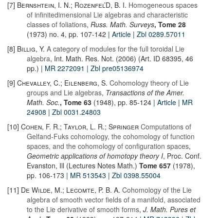
[7]
Bernshtein, I. N.; Rozenfel’D, B. I.
Homogeneous spaces
of infinitedimensional Lie algebras and characteristic
classes of foliations
,
Russ. Math. Surveys
, Tome 28
(1973) no. 4, pp. 107-142
| Article
| Zbl 0289.57011
[8]
Billig, Y.
A category of modules for the full toroidal Lie
algebra
, Int. Math. Res. Not. (2006) (Art. ID 68395, 46
pp.)
| MR 2272091
| Zbl pre05136974
[9]
Chevalley, C.; Eilenberg, S.
Cohomology theory of Lie
groups and Lie algebras
,
Transactions of the Amer.
Math. Soc.
, Tome 63
(1948), pp. 85-124
| Article
| MR
24908
| Zbl 0031.24803
[10]
Cohen, F. R.; Taylor, L. R.; Springer
Computations of
Gelfand-Fuks cohomology, the cohomology of function
spaces, and the cohomology of configuration spaces
,
Geometric applications of homotopy theory I
, Proc. Conf.
Evanston, Ill (Lectures Notes Math.)
Tome 657
(1978),
pp. 106-173
| MR 513543
| Zbl 0398.55004
[11]
De Wilde, M.; Lecomte, P. B. A.
Cohomology of the Lie
algebra of smooth vector fields of a manifold, associated
to the Lie derivative of smooth forms
,
J. Math. Pures et