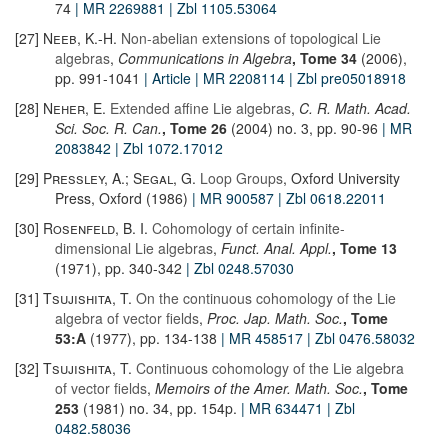
74
| MR 2269881
| Zbl 1105.53064
[27]
Neeb, K.-H.
Non-abelian extensions of topological Lie
algebras
,
Communications in Algebra
, Tome 34
(2006),
pp. 991-1041
| Article
| MR 2208114
| Zbl pre05018918
[28]
Neher, E.
Extended affine Lie algebras
,
C. R. Math. Acad.
Sci. Soc. R. Can.
, Tome 26
(2004) no. 3, pp. 90-96
| MR
2083842
| Zbl 1072.17012
[29]
Pressley, A.; Segal, G.
Loop Groups
, Oxford University
Press, Oxford (1986)
| MR 900587
| Zbl 0618.22011
[30]
Rosenfeld, B. I.
Cohomology of certain infinite-
dimensional Lie algebras
,
Funct. Anal. Appl.
, Tome 13
(1971), pp. 340-342
| Zbl 0248.57030
[31]
Tsujishita, T.
On the continuous cohomology of the Lie
algebra of vector fields
,
Proc. Jap. Math. Soc.
, Tome
53:A
(1977), pp. 134-138
| MR 458517
| Zbl 0476.58032
[32]
Tsujishita, T.
Continuous cohomology of the Lie algebra
of vector fields
,
Memoirs of the Amer. Math. Soc.
, Tome
253
(1981) no. 34, pp. 154p.
| MR 634471
| Zbl
0482.58036