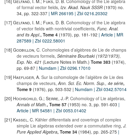
[16]
Gelfand, I. M.; Fuks, D. B.
Cohomology of the Lie algebra
of formal vector fields
,
Izv. Akad. Nauk SSSR
(1970) no.
34, pp. 322-337
| MR 266195
| Zbl 0216.20302
[17]
Gelfand, I. M.; Fuks, D. B.
Cohomology of the Lie algebra
of vector fields with nontrivial coefficients
,
Func. Anal.
and its Appl.
, Tome 4
(1970), pp. 181-192
| Article
| MR
287589
| Zbl 0222.58001
[18]
Godbillon, C.
Cohomologies d’algèbres de Lie de champs
de vecteurs formels
,
Séminaire Bourbaki (1972/1973),
Exp. No. 421
(Lecture Notes in Math.)
Tome 383
(1974),
pp. 69-87 |
Numdam
| Zbl 0296.17010
[19]
Haefliger, A.
Sur la cohomologie de l’algèbre de Lie des
champs de vecteurs
,
Ann. Sci. Ec. Norm. Sup., 4e série
,
Tome 9
(1976), pp. 503-532 |
Numdam
| Zbl 0342.57014
[20]
Hochschild, G.; Serre, J.-P.
Cohomology of Lie algebras
,
Annals of Math.
, Tome 57
(1953) no. 3, pp. 591-603
|
Article
| MR 54581
| Zbl 0053.01402
[21]
Kassel, C.
Kähler differentials and coverings of complex
simple Lie algebras extended over a commutative ring
,
J.
Pure Applied Algebra
, Tome 34
(1984), pp. 265-275
|