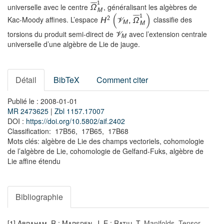
¯
¯
¯
1
universelle avec le centre
, généralisant les algèbres de
Ω
M
(
)
¯
¯
¯
1
Kac-Moody affines. L’espace
classifie des
2
H
,
Ω
V
M
M
torsions du produit semi-direct de
avec l’extension centrale
V
M
universelle d’une algèbre de Lie de jauge.
Détail
BibTeX
Comment citer
Publié le : 2008-01-01
MR 2473625
|
Zbl 1157.17007
DOI :
https://doi.org/10.5802/aif.2402
Classification: 17B56, 17B65, 17B68
Mots clés: algèbre de Lie des champs vectoriels, cohomologie
de l’algèbre de Lie, cohomologie de Gelfand-Fuks, algèbre de
Lie affine étendu
Bibliographie
[1]
Abraham, R.; Marsden, J. E.; Ratiu, T.
Manifolds, Tensor