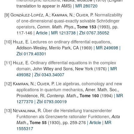
translation to appear in AMS)
| MR 280720
[9]
González-Lopéz, A.; Kamran, N.; Olver, P.
Normalizability
of one-dimensional quasi-exactly solvable Schrödinger
operators
,
Comm. Math. Phys.
, Tome 153
(1993), pp.
117-146
| Article
| MR 1213738
| Zbl 0767.35052
[10]
Hille, E.
Lectures on ordinary differential equations
,
Addison-Wesley, Menlo Park, CA (1969)
| MR 249698
|
Zbl 0179.40301
[11]
Hille, E.
Ordinary differential equations in the complex
domain
, John Wiley and Sons, New York (1976)
| MR
499382
| Zbl 0343.34007
[12]
Kamran, N.; Olver, P.
Lie algebras, cohomology and new
applications in quantum mechanics
, Amer. Math. Soc.,
Providence, RI,
Contemp. Math.
, Tome 160
(1994)
| MR
1277370
| Zbl 0793.00019
[13]
Nevanlinna, R.
Über die Herstellung transzendenter
Funktionen als Grenzwerte rationaler Funktionen
,
Acta
Math.
, Tome 55
(1930), pp. 259-276
| Article
| MR
1555317