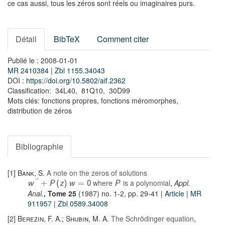
ce cas aussi, tous les zéros sont réels ou imaginaires purs.
Détail
BibTeX
Comment citer
Publié le : 2008-01-01
MR 2410384
|
Zbl 1155.34043
DOI :
https://doi.org/10.5802/aif.2362
Classification: 34L40, 81Q10, 30D99
Mots clés: fonctions propres, fonctions méromorphes,
distribution de zéros
Bibliographie
[1]
Bank, S.
A note on the zeros of solutions
where
is a polynomial
,
Appl.
'
'
w
+
P
(
z
)
w
=
0
P
Anal.
, Tome 25
(1987) no. 1-2, pp. 29-41
| Article
| MR
911957
| Zbl 0589.34008
[2]
Berezin, F. A.; Shubin, M. A.
The Schrödinger equation
,