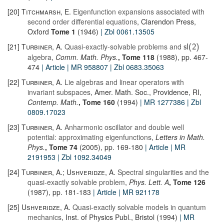
[20]
Titchmarsh, E.
Eigenfunction expansions associated with
second order differential equations
, Clarendon Press,
Oxford
Tome 1
(1946)
| Zbl 0061.13505
[21]
Turbiner, A.
Quasi-exactly-solvable problems and
sl
(
2
)
algebra
,
Comm. Math. Phys.
, Tome 118
(1988), pp. 467-
474
| Article
| MR 958807
| Zbl 0683.35063
[22]
Turbiner, A.
Lie algebras and linear operators with
invariant subspaces
, Amer. Math. Soc., Providence, RI,
Contemp. Math.
, Tome 160
(1994)
| MR 1277386
| Zbl
0809.17023
[23]
Turbiner, A.
Anharmonic oscillator and double well
potential: approximating eigenfunctions
,
Letters in Math.
Phys.
, Tome 74
(2005), pp. 169-180
| Article
| MR
2191953
| Zbl 1092.34049
[24]
Turbiner, A.; Ushveridze, A.
Spectral singularities and the
quasi-exactly solvable problem
,
Phys. Lett. A
, Tome 126
(1987), pp. 181-183
| Article
| MR 921178
[25]
Ushveridze, A.
Quasi-exactly solvable models in quantum
mechanics
, Inst. of Physics Publ., Bristol (1994)
| MR