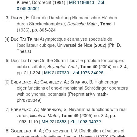
Kluwer, Dordrecht (1991)
| MR 1186643
| Zbl
0749.35001
[3]
Drape, E.
Über die Darstellung Riemannscher Flächen
durch Streckenkomplexe
,
Deutsche Math.
, Tome 1
(1936), pp. 805-824
[4]
Duc Tai Trinh
Asymptotique et analyse spectrale de
l’oscillateur cubique
, Université de Nice (2002) (Ph. D.
Thesis)
[5]
Duc Tai Trinh
On the Sturm-Liouville problem for complex
cubic oscillator
,
Asymptot. Anal.
, Tome 40
(2004) no. 3-4,
pp. 211-324
| MR 2107630
| Zbl 1076.34026
[6]
Eremenko, A.; Gabrielov, A.; Shapiro, B.
High energy
eigenfunctions of one-dimensional Schrödinger operators
with polynomial potentials
(Preprint arXiv:math-
ph/0703049)
[7]
Eremenko, A.; Merenkov, S.
Nevanlinna functions with real
zeros
,
Illinois J. Math.
, Tome 49
(2005) no. 3-4, pp.
1093-1110
| MR 2210353
| Zbl 1098.34072
[8]
Goldberg, A. A.; Ostrovskii, I. V.
Distribution of values of
meromorphic functions
, Nauka, Moscow (1970) (English