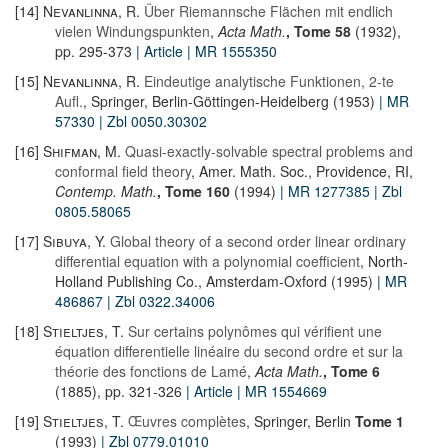
[14]
Nevanlinna, R.
Über Riemannsche Flächen mit endlich
vielen Windungspunkten
,
Acta Math.
, Tome 58
(1932),
pp. 295-373
| Article
| MR 1555350
[15]
Nevanlinna, R.
Eindeutige analytische Funktionen, 2-te
Aufl.
, Springer, Berlin-Göttingen-Heidelberg (1953)
| MR
57330
| Zbl 0050.30302
[16]
Shifman, M.
Quasi-exactly-solvable spectral problems and
conformal field theory
, Amer. Math. Soc., Providence, RI,
Contemp. Math.
, Tome 160
(1994)
| MR 1277385
| Zbl
0805.58065
[17]
Sibuya, Y.
Global theory of a second order linear ordinary
differential equation with a polynomial coefficient
, North-
Holland Publishing Co., Amsterdam-Oxford (1995)
| MR
486867
| Zbl 0322.34006
[18]
Stieltjes, T.
Sur certains polynômes qui vérifient une
équation differentielle linéaire du second ordre et sur la
théorie des fonctions de Lamé
,
Acta Math.
, Tome 6
(1885), pp. 321-326
| Article
| MR 1554669
[19]
Stieltjes, T.
Œuvres complètes
, Springer, Berlin
Tome 1
(1993)
| Zbl 0779.01010